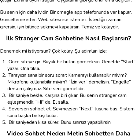
çalışır. Ekrana uyum sağlar. Uygulama gibi görünür ama değildir.
Bu senin için daha iyidir. Bir omegle app telefonunda yer kaplar.
Güncelleme ister. Web sitesi ise istemez. İstediğin zaman
girersin, işin bitince sekmeyi kapatırsın. Temiz ve kolaydır.
İlk Stranger Cam Sohbetine Nasıl Başlarsın?
Denemek mi istiyorsun? Çok kolay. Şu adımları izle:
Önce siteye gir. Büyük bir buton göreceksin. Genelde “Start”
yazar. Ona tıkla.
Tarayıcın sana bir soru sorar: Kamerayı kullanabilir miyim?
Mikrofonu kullanabilir miyim? “İzin ver” demelisin. “Engelle”
dersen çalışmaz. Site seni görmelidir.
Bir saniye bekle. Karşına biri çıkar. Bu senin stranger cam
eşleşmendir. “Hi” de. El salla.
Seversen sohbet et. Sevmezsen “Next” tuşuna bas. Sistem
sana başka bir kişi bulur.
Bir saniyeden kısa sürer. Bunu sınırsız yapabilirsin.
Video Sohbet Neden Metin Sohbetten Daha