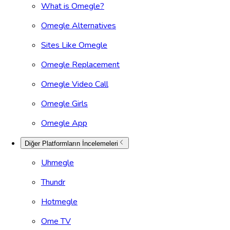
What is Omegle?
Omegle Alternatives
Sites Like Omegle
Omegle Replacement
Omegle Video Call
Omegle Girls
Omegle App
Diğer Platformların İncelemeleri
Uhmegle
Thundr
Hotmegle
Ome TV