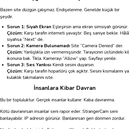
Bazen site düzgün çalışmaz. Endişelenme. Genelde küçük bir
şeydir.
Sorun 1: Siyah Ekran
Eşleşirsin ama ekran simsiyah görünür.
Çözüm:
Karşı tarafın interneti yavaştır. Beş saniye bekle. Hâlâ
siyahsa “Next” de.
Sorun 2: Kamera Bulunamadı
Site “Camera Denied” der.
Çözüm:
Yanlışlıkla izin vermemişsindir. Tarayıcının üstündeki kil
ikonuna bak. Tıkla. Kamerayı “Allow” yap. Sayfayı yenile.
Sorun 3: Ses Yankısı
Kendi sesini duyarsın.
Çözüm:
Karşı tarafın hoparlörü çok açıktır. Sesini kısmalarını y
kulaklık takmalarını iste.
İnsanlara Kibar Davran
Bu bir topluluktur. Gerçek insanlar kullanır. Kaba davranma.
Kötü davranırsan insanlar seni rapor eder. StrangerCam seni
banlayabilir. IP adresin görünür. Banlanırsan geri dönmen zordur.