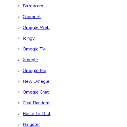
Bazoocam
Coomeet
Omegle Web
Joingy
Omegle TV
Xmegle
Omegle Me
New Omegle
Omegle Chat
Chat Random
Roulette Chat
Flingster