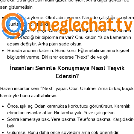
gerekir. StrangerCam adını gizler, bu iyidir. Ama diğer şeyleri de
sen gizlemelisin.
Adresini söyleme. Okul adını verme. Nerede çalıştığını söylem
Bunları kendine sakla.
Odanı gözden geçir. Arkanda aile fotoğrafı mı var? Duvarında
adının yazdığı bir diploma mı var? Onu kaldır. Ya da kameranın
açısını değiştir. Arka plan sade olsun.
Burada anonim kalırsın. Bunu koru. Eğlenebilirsin ama kişisel
bilgilerini verme. Biri ısrar ederse “Next” de ve çık.
İnsanları Seninle Konuşmaya Nasıl Teşvik
Edersin?
Bazen insanlar seni “Next” yapar. Olur. Üzülme. Ama birkaç küçük
hamleyle bunu azaltabilirsin.
Önce, ışık aç. Odan karanlıksa korkutucu görünürsün. Karanlık
ekranları insanlar atlar. Bir lamba yak. Yüze ışık gelsin.
Sonra kameraya bak. Yere bakma. Telefona bakma. Karşıdakin
bak.
Gülümse. Bunu daha önce söyledim ama çok önemlidir.