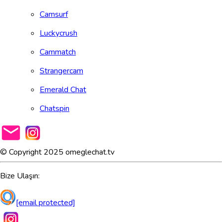
Camsurf
Luckycrush
Cammatch
Strangercam
Emerald Chat
Chatspin
© Copyright 2025 omeglechat.tv
Bize Ulaşın:
[email protected]